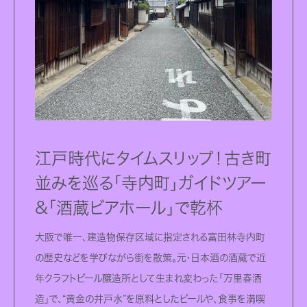
江⼾時代にタイムスリップ！古き町
並みを巡る「寺内町」ガイドツアー
&「酒蔵ビアホール」で乾杯
大阪で唯一、建造物保存区域に指定される富田林寺内町
の歴史などを学びながら街を散策。元・日本酒の酒蔵で近
年クラフトビール醸造所として生まれ変わった「万里春酒
造」で、“黄金の井戸水”を原料としたビールや、食事を満喫